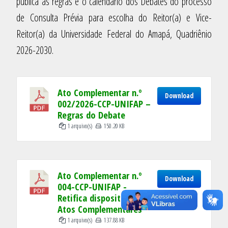
pública as regras e o calendário dos Debates do processo
de Consulta Prévia para escolha do Reitor(a) e Vice-
Reitor(a) da Universidade Federal do Amapá, Quadriênio
2026-2030.
Ato Complementar n.º
Download
002/2026-CCP-UNIFAP –
Regras do Debate
1 arquivo(s)
150.20 KB
Ato Complementar n.º
Download
004-CCP-UNIFAP -
Retifica dispositivos de
Atos Complementares
1 arquivo(s)
137.88 KB