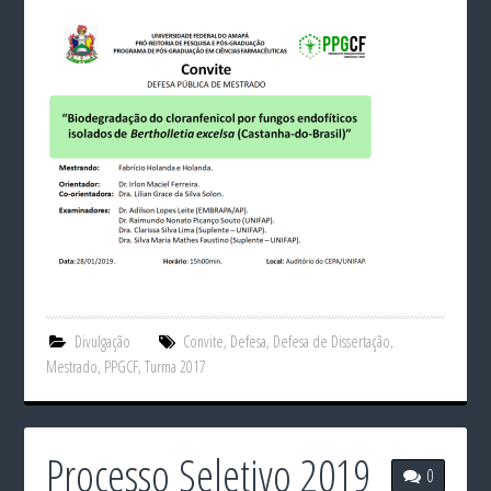
Divulgação
Convite
,
Defesa
,
Defesa de Dissertação
,
Mestrado
,
PPGCF
,
Turma 2017
Processo Seletivo 2019
0