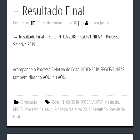
– Resultado Final
Posted on
11 de dezembro de 2018
by
Edson Junior
→ Resultado Final – Edital Nº 03/2018-PPGCF/UNIFAP – Processo
Seletivo 2019
Acompanhe o Processo Seletivo do Edital Nº 03/2018-PPGCF/UNIFAP
também clicando
AQUI
ou
AQUI
.
Divulgação
Edital Nº 03/2018-PPGCF/UNIFAP
,
Mestrado
,
PPGCF
,
Processo Seletivo
,
Processo Seletivo 2019
,
Resultado
,
Resultado
Final