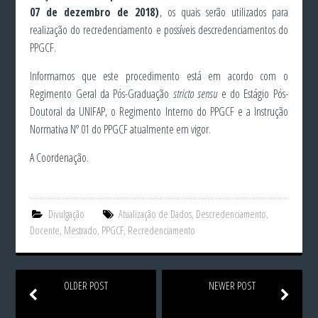
07 de dezembro de 2018)
, os quais serão utilizados para
realização do recredenciamento e possíveis descredenciamentos do
PPGCF.
Informamos que este procedimento está em acordo com o
Regimento Geral da Pós-Graduação
stricto sensu
e do Estágio Pós-
Doutoral da UNIFAP, o Regimento Interno do PPGCF e a Instrução
Normativa Nº 01 do PPGCF atualmente em vigor.
A Coordenação.
Divulgação
Atualização de Dados
,
Descredenciamento
,
Docente
,
Mestrado
,
PPGCF
,
Recredenciamento
OLDER POST
NEWER POST