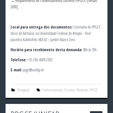
→ Requerimento de Credenciamento Docente (PPGCF) [Versão
2018]
.
Local para entrega dos documentos:
Secretaria do PPGCF,
bloco de farmácia, na Universidade Federal do Amapá – Rod.
Juscelino Kubitschek, KM-02 – Jardim Marco Zero.
Horário para recebimento desta demanda:
08h às 18h.
Telefone:
+55 (96) 4009-2920
E-mail:
ppgcf@unifap.br
Divulgação
Credenciamento
,
Docente
,
Mestrado
,
PPGCF