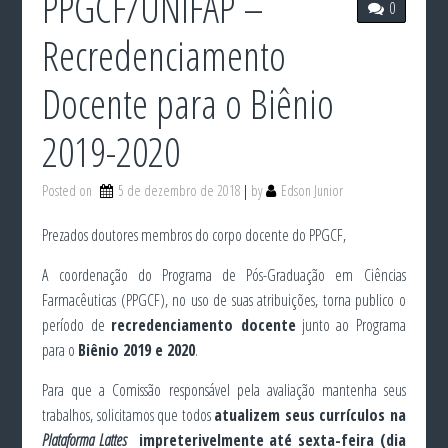
PPGCF/UNIFAP –
0
Recredenciamento
Docente para o Biênio
2019-2020
Posted on
5 de dezembro de 2018
by
Edson Junior
Prezados doutores membros do corpo docente do PPGCF,
A coordenação do Programa de Pós-Graduação em Ciências
Farmacêuticas (PPGCF), no uso de suas atribuições, torna publico o
período de
recredenciamento docente
junto ao Programa
para o
Biênio 2019 e 2020
.
Para que a Comissão responsável pela avaliação mantenha seus
trabalhos, solicitamos que todos
atualizem seus currículos na
Plataforma Lattes
impreterivelmente até sexta-feira (dia