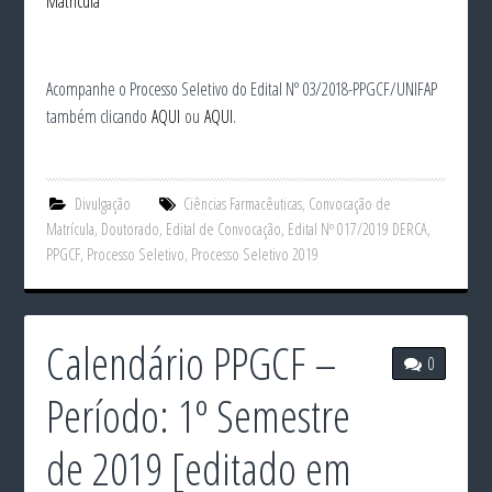
Matrícula
Acompanhe o Processo Seletivo do Edital Nº 03/2018-PPGCF/UNIFAP
também clicando
AQUI
ou
AQUI
.
Divulgação
Ciências Farmacêuticas
,
Convocação de
Matrícula
,
Doutorado
,
Edital de Convocação
,
Edital Nº 017/2019 DERCA
,
PPGCF
,
Processo Seletivo
,
Processo Seletivo 2019
Calendário PPGCF –
0
Período: 1º Semestre
de 2019 [editado em