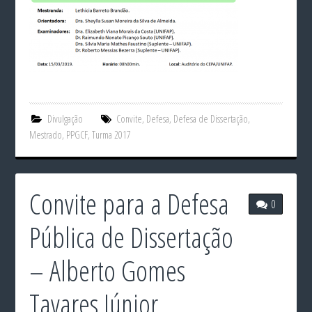
Divulgação
Convite
,
Defesa
,
Defesa de Dissertação
,
Mestrado
,
PPGCF
,
Turma 2017
Convite para a Defesa
0
Pública de Dissertação
– Alberto Gomes
Tavares Júnior