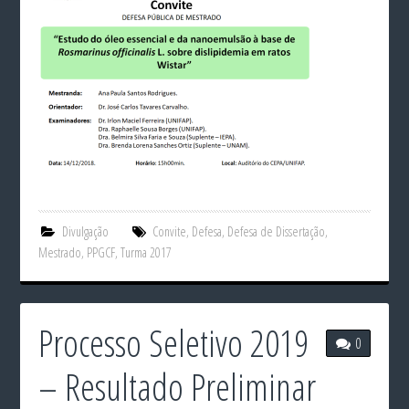
Divulgação
Convite
,
Defesa
,
Defesa de Dissertação
,
Mestrado
,
PPGCF
,
Turma 2017
Processo Seletivo 2019
0
– Resultado Preliminar