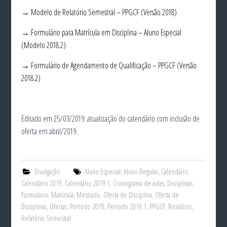
→ Modelo de Relatório Semestral – PPGCF (Versão 2018)
→ Formulário para Matrícula em Disciplina – Aluno Especial
(Modelo 2018.2)
→ Formulário de Agendamento de Qualificação – PPGCF (Versão
2018.2)
Editado em 25/03/2019: atualização do calendário com inclusão de
oferta em abril/2019.
Divulgação
Aluno Especial
,
Aluno Regular
,
Calendário
,
Calendário 2019
,
Calendário 2019.1
,
Cronograma de aulas
,
Disciplinas
,
Formulário
,
Matrícula
,
Mestrado
,
Oferta de Disciplina
,
Oferta de
Disciplinas
,
Ofertas
,
Período 2019
,
Período 2019.1
,
PPGCF
,
Relatório
,
Relatório Semestral