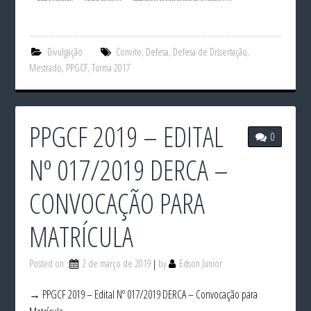
Divulgação
Convite
,
Defesa
,
Defesa de Dissertação
,
Mestrado
,
PPGCF
,
Turma 2017
PPGCF 2019 – EDITAL
0
Nº 017/2019 DERCA –
CONVOCAÇÃO PARA
MATRÍCULA
Posted on
2 de março de 2019
by
Edson Junior
→ PPGCF 2019 – Edital Nº 017/2019 DERCA – Convocação para