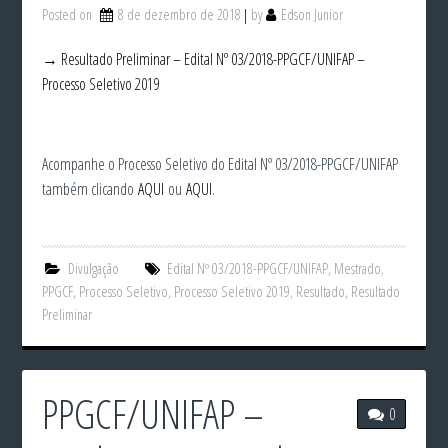
Posted on
8 de dezembro de 2018
by
Edson Junior
→ Resultado Preliminar – Edital Nº 03/2018-PPGCF/UNIFAP –
Processo Seletivo 2019
Acompanhe o Processo Seletivo do Edital Nº 03/2018-PPGCF/UNIFAP
também clicando
AQUI
ou
AQUI
.
Divulgação
Edital Nº 03/2018-PPGCF/UNIFAP
,
Mestrado
,
PPGCF
,
Processo Seletivo
,
Processo Seletivo 2019
,
Resultado
,
Resultado
Preliminar
PPGCF/UNIFAP –
0