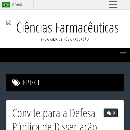
BRASIL
Simplifique!
Ciências Farmacêuticas
Comunica BR
Participe
PROGRAMA DE PÓS GRADUAÇÃO
Acesso à informação
Legislação
Canais
PPGCF
Convite para a Defesa
0
Pública de Dissertação