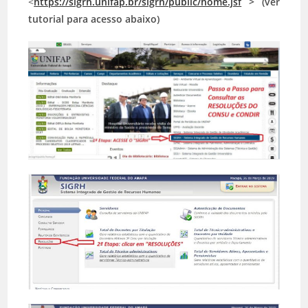
<
https://sigrh.unifap.br/sigrh/public/home.jsf
>
(
ver
tutorial para acesso abaixo)