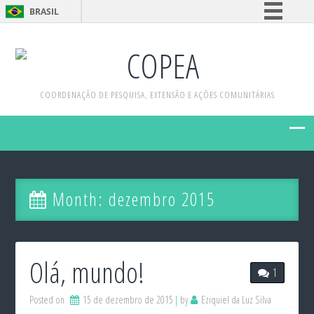
BRASIL
Simplifique!
COPEA
Comunica BR
Participe
COORDENAÇÃO DE PESQUISA, EXTENSÃO E AÇÕES COMUNITÁRIAS
Acesso à informação
Legislação
Canais
Month:
dezembro 2015
Olá, mundo!
1
Posted on
15 de dezembro de 2015
by
Eziquiel da Luz Silva