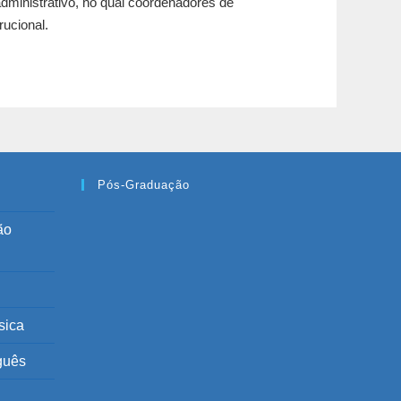
dministrativo, no qual coordenadores de
rucional.
Pós-Graduação
ão
sica
guês