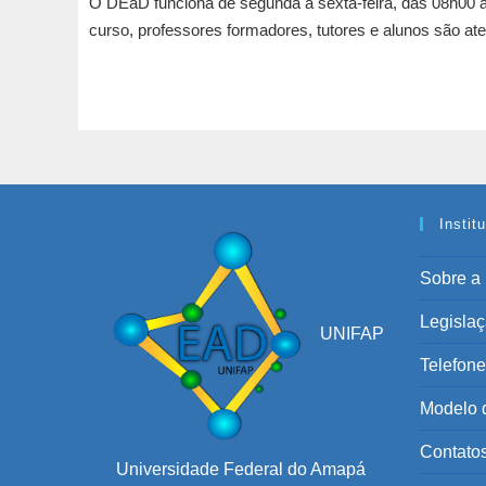
O DEaD funciona de segunda a sexta-feira, das 08h00 a
curso, professores formadores, tutores e alunos são at
Instit
Sobre 
Legisla
UNIFAP
Telefone
Modelo 
Contato
Universidade Federal do Amapá