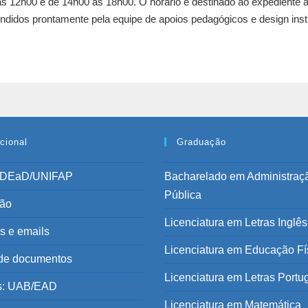
s 12h00 e de 14h00 as 18h00. O horário é destinado ao expediente a
endidos prontamente pela equipe de apoios pedagógicos e design inst
ucional
Graduação
a DEaD/UNIFAP
Bacharelado em Administraç
Pública
ção
Licenciatura em Letras Inglês
s e emails
Licenciatura em Educação Fí
de documentos
Licenciatura em Letras Portu
s: UAB/EAD
Licenciatura em Matemática