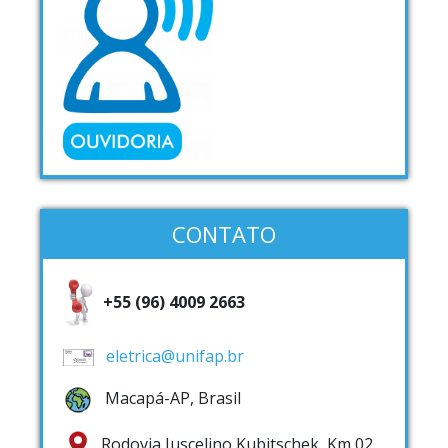
CONTATO
+55 (96) 4009 2663
eletrica@unifap.br
Macapá-AP, Brasil
Rodovia Juscelino Kubitschek, Km 02