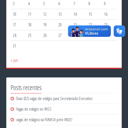
3
4
5
6
7
8
9
10
11
12
13
14
15
16
17
18
19
20
21
22
23
24
25
26
27
28
29
30
31
« jun
Posts recentes
Duas (02) vagas de estágio para Secretariado Executivo
Vagas de estágio no INSS
vagas de estágios na FUNASA pelo INQC!