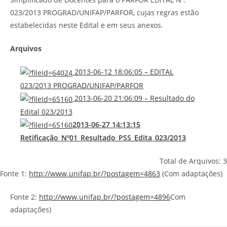
023/2013 PROGRAD/UNIFAP/PARFOR, cujas regras estão
estabelecidas neste Edital e em seus anexos.
Arquivos
2013-06-12 18:06:05 – EDITAL
023/2013 PROGRAD/UNIFAP/PARFOR
2013-06-20 21:06:09 – Resultado do
Edital 023/2013
2013-06-27 14:13:15
Retificação_Nº01_Resultado_PSS_Edita_023/2013
Total de Arquivos: 3
Fonte 1:
http://www.unifap.br/?postagem=4863
(Com adaptações)
Fonte 2:
http://www.unifap.br/?postagem=4896
Com
adaptações)