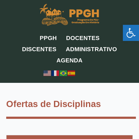
Ir
para
o
Ab
conteúdo
PPGH
DOCENTES
DISCENTES
ADMINISTRATIVO
AGENDA
Ofertas de Disciplinas