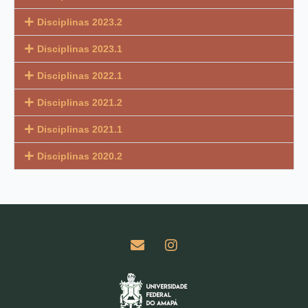
Disciplinas 2023.2
Disciplinas 2023.1
Disciplinas 2022.1
Disciplinas 2021.2
Disciplinas 2021.1
Disciplinas 2020.2
E
I
n
n
v
s
e
t
l
a
o
g