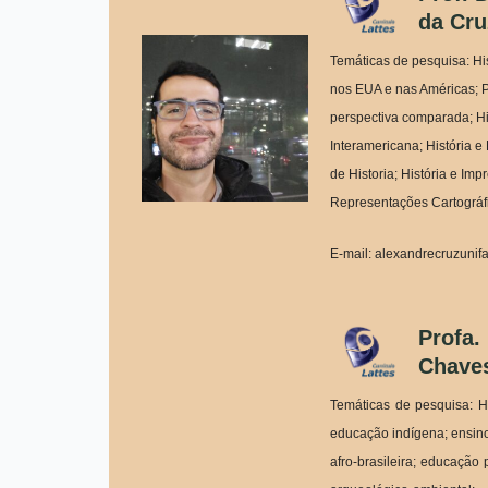
da Cru
Temáticas de pesquisa: H
nos EUA e nas Américas; P
perspectiva comparada; Hi
Interamericana; História e
de Historia; História e Imp
Representações Cartográfi
E-mail: alexandrecruzuni
Profa.
Chaves
Temáticas de pesquisa: His
educação indígena; ensino 
afro-brasileira; educação 