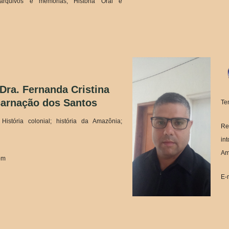
; arquivos e memórias; História Oral e
 Dra. Fernanda Cristina
arnação dos Santos
Te
História colonial; história da Amazônia;
Re
in
Am
om
E-