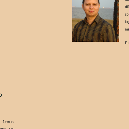
di
so
lu
me
E-
o
e formas