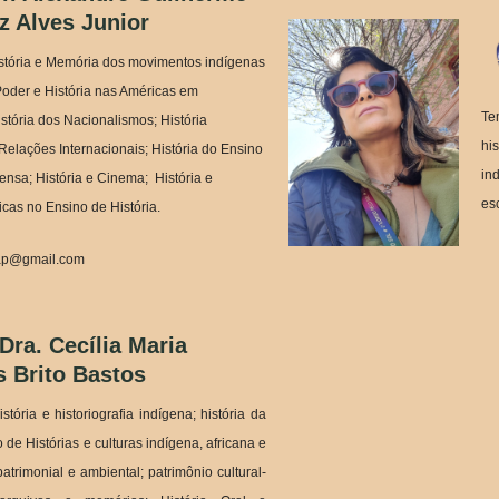
z Alves Junior
istória e Memória dos movimentos indígenas
oder e História nas Américas em
Te
stória dos Nacionalismos; História
hi
 Relações Internacionais; História do Ensino
in
rensa; História e Cinema; História e
es
cas no Ensino de História.
fap@gmail.com
 Dra. Cecília Maria
 Brito Bastos
tória e historiografia indígena; história da
de Histórias e culturas indígena, africana e
patrimonial e ambiental; patrimônio cultural-