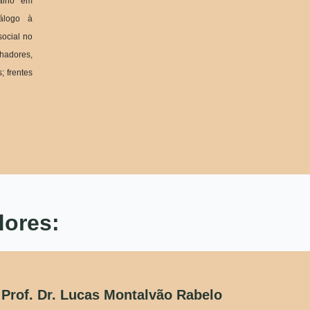
balho em
nálogo à
social no
hadores,
; frentes
dores:
Prof. Dr. Lucas Montalvão Rabelo