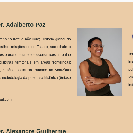
Dr. Adalberto Paz
balho livre e não livre; História global do
abalho; relações entre Estado, sociedade e
Te
res e grandes projetos econômicos; trabalho
in
sputas territoriais em áreas fronteiriças;
pú
; história social do trabalho na Amazônia
Mi
 e metodologia da pesquisa histórica (ênfase
in
ail.com
Dr. Alexandre Guilherme