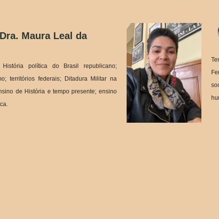
 Dra. Maura Leal da
Te
História política do Brasil republicano;
Fe
; territórios federais; Ditadura Militar na
so
ino de História e tempo presente; ensino
hu
ica.
so