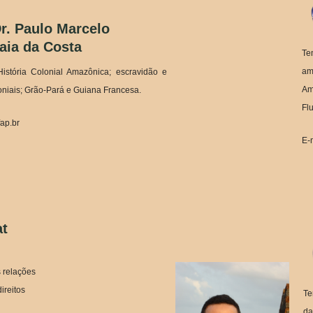
Dr. Paulo Marcelo
aia da Costa
Te
am
istória Colonial Amazônica; escravidão e
Am
oloniais; Grão-Pará e Guiana Francesa.
Fl
ap.br
E-
at
s relações
ireitos
Te
da