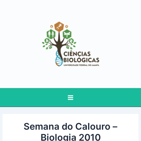
Ir
Main
para
Menu
o
conteúdo
Semana do Calouro –
Biologia 2010