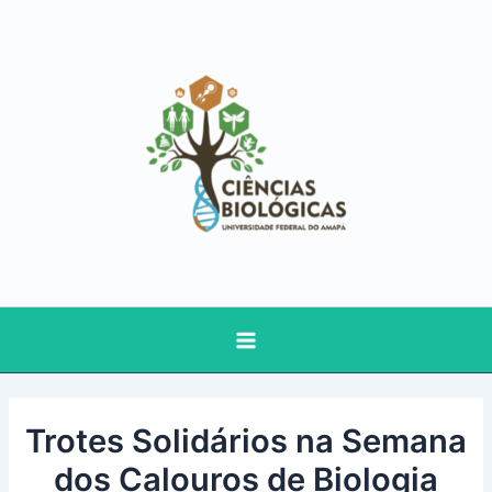
Ir
Main
para
Menu
o
conteúdo
Trotes Solidários na Semana
dos Calouros de Biologia