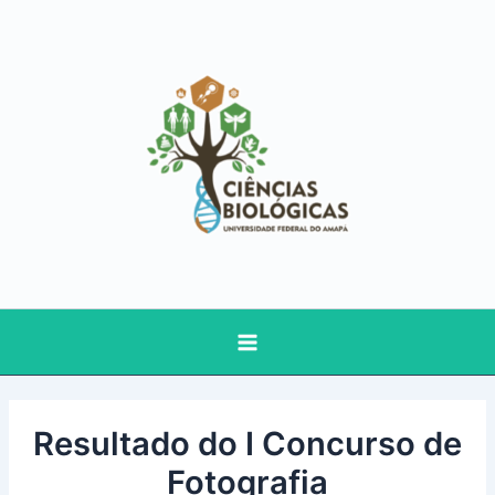
Ir
Main
para
Menu
o
conteúdo
Resultado do I Concurso de
Fotografia