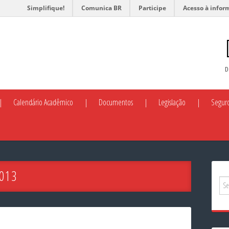
Simplifique!
Comunica BR
Participe
Acesso à infor
D
Calendário Acadêmico
Documentos
Legislação
Segur
2013