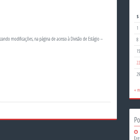
S
1
izando modificações, na página de acesso à Divisão de Estágio –
8
1
2
2
« m
Po
Exe