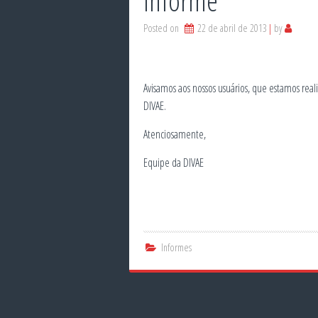
Informe
Posted on
22 de abril de 2013
by
Avisamos aos nossos usuários, que estamos real
DIVAE.
Atenciosamente,
Equipe da DIVAE
Informes