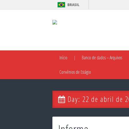
BRASIL
Início
Banco de dados – Arquivos
Convênios de Estágio
Day:
22 de abril de 