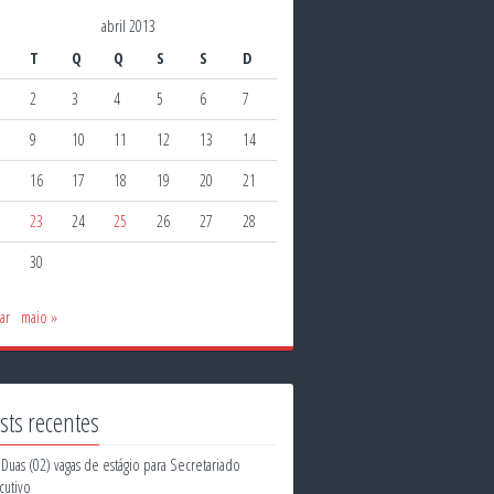
abril 2013
T
Q
Q
S
S
D
2
3
4
5
6
7
9
10
11
12
13
14
5
16
17
18
19
20
21
2
23
24
25
26
27
28
9
30
ar
maio »
sts recentes
Duas (02) vagas de estágio para Secretariado
cutivo