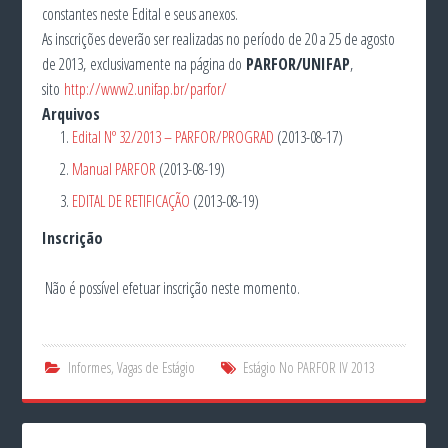
constantes neste Edital e seus anexos.
As inscrições deverão ser realizadas no período de 20 a 25 de agosto
de 2013, exclusivamente na página do
PARFOR/UNIFAP
,
sito
http://www2.unifap.br/parfor/
Arquivos
Edital Nº 32/2013 – PARFOR/PROGRAD
(2013-08-17)
Manual PARFOR
(2013-08-19)
EDITAL DE RETIFICAÇÃO
(2013-08-19)
Inscrição
Não é possível efetuar inscrição neste momento.
Informes
,
Vagas de Estágio
Estágio No PARFOR IV 2013