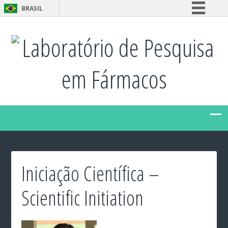
BRASIL
Simplifique!
Laboratório de Pesquisa
Comunica BR
Participe
em Fármacos
Acesso à informação
Legislação
Canais
Iniciação Científica –
Scientific Initiation