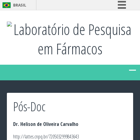
BRASIL
Simplifique!
Laboratório de Pesquisa
Comunica BR
Participe
em Fármacos
Acesso à informação
Legislação
Canais
Pós-Doc
Dr. Helison de Oliveira Carvalho
http://lattes.cnpq.br/7205032999843643