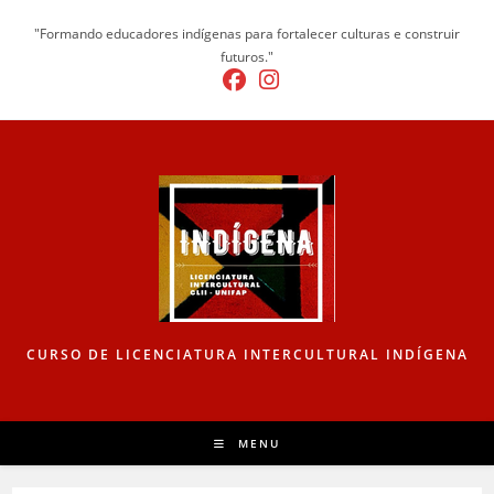
"Formando educadores indígenas para fortalecer culturas e construir
futuros."
CURSO DE LICENCIATURA INTERCULTURAL INDÍGENA
MENU