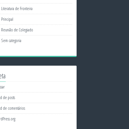
Literatura de Fronteira
Principal
Reunião de Colegiado
Sem categoria
eta
ssar
d de posts
d de comentários
dPress.org