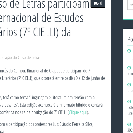
so de Letras participam
0
ernacional de Estudos
ários (7º CIELLI) da
Po
de 
denação do Curso de Letras
Francês do Campus Binacional de Oiapoque participam do 7º
tem
 Literários (7º CIELLI), que ocorrerá entre os dias 9 e 12 de junho de
pro
e, terá como tema “Linguagem e Literatura em tensão com o
e desafios”. Esta edição acontecerá em formato híbrido e contará
Col
ferida no site de divulgação do 7º CIELLI (
Clique aqui
).
Lit
om a participação dos professores Luís Cláudio Ferreira Silva,
202
uza.