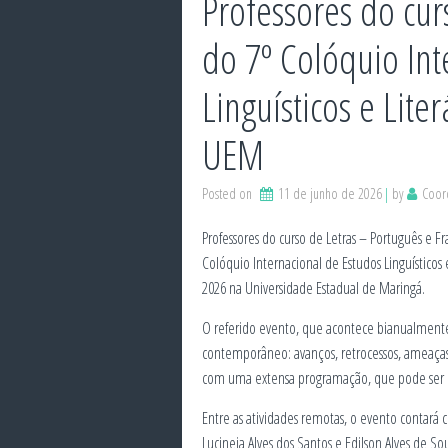
Professores do cur
do 7º Colóquio Int
Linguísticos e Liter
UEM
Posted on
11 de junho de 2026
by
Coor
Professores do curso de Letras – Português e 
Colóquio Internacional de Estudos Linguísticos e
2026 na Universidade Estadual de Maringá.
O referido evento, que acontece bianualment
contemporâneo: avanços, retrocessos, ameaças 
com uma extensa programação, que pode ser con
Entre as atividades remotas, o evento contará c
Lucineia Alves dos Santos e Edilson Alves de So