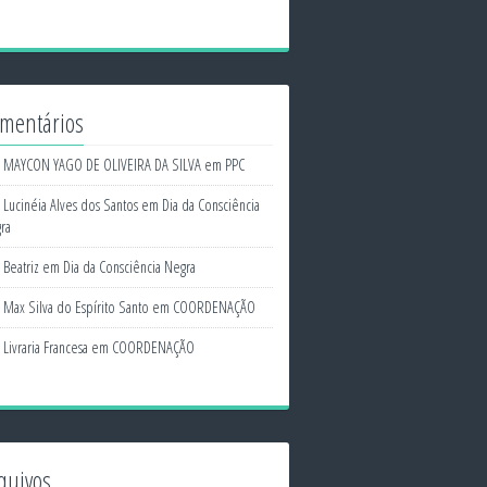
mentários
MAYCON YAGO DE OLIVEIRA DA SILVA
em
PPC
Lucinéia Alves dos Santos
em
Dia da Consciência
ra
Beatriz
em
Dia da Consciência Negra
Max Silva do Espírito Santo
em
COORDENAÇÃO
Livraria Francesa
em
COORDENAÇÃO
quivos