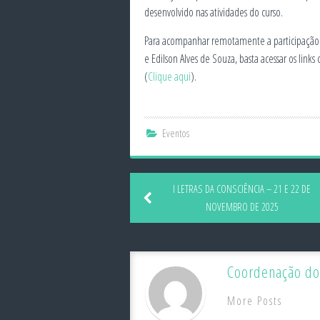
desenvolvido nas atividades do curso.
Para acompanhar remotamente a participação dos
e Edilson Alves de Souza, basta acessar os link
(
Clique aqui
).
Eventos
I LETRAS DA CONSCIÊNCIA – 21 E 22 DE
NOVEMBRO DE 2025
Coordenação do
More Posts