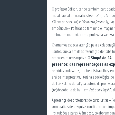
O professor Edilson, tendo também participado 
metaficcional de narrativas feéricas” (no Simpós
XXI em perspectiva) e “
Quia ergo femina
: figur
simpósio 26 – Poéticas do feminino e imaginári
ambos em coautoria com a professora Vaness
Chamamos especial atenção para a colaboração d
Santos, que, além da apresentação de trabalho
propuseram um simpósio. O
Simpósio 14 –
presente: das representações às ex
referidos professores, acolheu 18 trabalhos, en
análise interpretativa, literária e sociológica de
de Luís Fulano de Tal”, da autoria da professor
(re)descoberta do haiti em
País sem chapéu
”, 
A presença dos professores do curso Letras – Po
com práticas de pesquisas constituem um impo
instituições e pares. Além disso, colaboram p