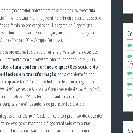
da edição anterior, apresentará dois trabalhos: “A reescritura
io 1 – A literatura infantil e juvenil no primeiro quartel do século
ações do feminino em canções de Hildegarda de Bingen” (no
Co
os da lírica medieval: representação, simbolismo e tradição) –
a Gomes Franca (IFG – Campus Formosa).
os professores Luís Cláudio Ferreira Silva e Lucineia Alves dos
, juntamente com a professora Janaina Jenifer de Sales (UEL),
Neg
 Literatura contemporânea e questões sociais do
periências em transformação
, sob a coordenação dos
tre os quais estão: “O romance histórico de autoria negra: uma
Um defeito de cor
, de Ana Maria Gonçalves e de
A noite dos cristais
,
a Lucineia Alves; e “Para além do eu: autoficção, memória e
de Dany Laferrière”, da autoria do professor Luís Cláudio.
rtuguês e Francês no 7º CIELLI ratifica o compromisso dos docentes
rtante esforço de manter o diálogo atualizado com outras
Ar
ara a produção, a divulgação e consolidação do conhecimento