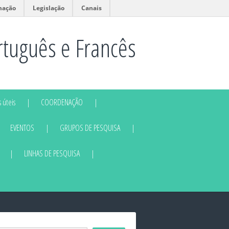
mação
Legislação
Canais
rtuguês e Francês
 úteis
COORDENAÇÃO
EVENTOS
GRUPOS DE PESQUISA
LINHAS DE PESQUISA