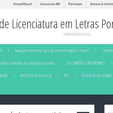
Simplifique!
Comunica BR
Participe
Acesso à infor
de Licenciatura em Letras Po
CAMPUS BINACIONAL
DO
Avaliação Interna do Curso de Letras Português e Francês
Contatos
niões Ordinárias do Colegiado de Letras
DOCUMENTOS IMPORTANTES
ENSÃO
PROJETOS DE PESQUISA
PPC
OFERTA DE DISCIPLINAS