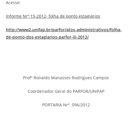
Acesse:
Informe Nrº 15-2012- folha de ponto estagiários
http://www2.unifap.br/parfor/atos-administrativos/folha-
de-ponto-dos-estagiarios-parfor-iii-2012/
Profº Ronaldo Manasses Rodrigues Campos
Coordenador Geral do PARFOR/UNIFAP
PORTARIA Nrº. 096/2012