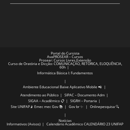
Portal do Cursista
AvaPROSEAR – Cursos
Prosear: Cursos Livres Extensão
Curso de Oratória e Dicção: COMUNICAÇÃO, RETÓRICA, ELOQUÊNCIA,
60h
Informática Básica I: Fundamentos
Ambiente Educacional
Baixe Aplicativo Mobile 📲
Atendimento ao Público
SIPAC – Documento Adm
SIGAA – Acadêmico 📋
SIGRH – Portaria
Site UNIFAP📡
Emec mec Gov 📚
Gov br ✨
Onlinepesquisa 🔍
Notícias
Informativos (Avisos)
Calendário Acadêmico
CALENDÁRIO 23 UNIFAP