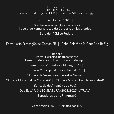
Transparência
CORREIOS – Info ✉️
Busca por Endereço ou CEP
Sistema SfE Correios 📩
Curriculo Lattes CNPq
Gov Federal – Serviços para você
Tabela de Remuneração de Cargos Comissionados
Servidor Público Federal
Formulário Prestação de Contas RB
Ficha Relatório P. Cont Alto Refúg
Record
Portal Correios Rastreamento
Câmara Municipal de vereadores Macapá
Câmara de Vereadores Mazagão 20
Câmara Municipal de Porto Grande-AP
Câmara de Vereadores Ferreira Gomes
Câmara Municipal de Cutias-AP
Câmara Municípipal de Itaubal-AP
Bancada do Amapá (Dep Fed)
Dep Est AP, IX LEGISLATURA (2023/2027) [ATUAL]
Senadores por UF – Amapá
Certificados I 📃
Certificados II 📝