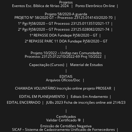
Projetos
Eventos
Esc. Bíblica de férias 2024
Ponto Eletrônico On-line
Projeto 58/2020-A guarda
PROJETO Nº 58/2020 GT – Processo: 23125.014143/2020-70
1º Pgt Pj58/2020 – GT Processo: 23125.011357/2021-17
2º Pgt Pj58/2020 – GT Processo: 23125.028082/2021-74
1ª REPASSE DOA Fundape Pj58/2020 – GT
2ª REPASSE PARC 11 DOA Fundape Pj58/2020 – GT
Projeto 10/2022 – Unifap nas Comunidades
Processo: 23125.012210/2022-69 Proj 10/2022
Capacitação (Cursos)
Material de Estudos
EDITAIS
Arquivos
Ofícios/Doc
CHAMADA VOLUNTÁRIO
Inscrição online projeto PROSEAR
EDITAL EM PLANEJAMENTO
Editais Em Andamento
EDITAL ENCERRADO
JUBs 2023
Ficha de inscrições online até 21/4/23
Certificados
Validar Certificado 🎯
Emissão de Certidões Negativa
SICAF – Sistema de Cadastramento Unificado de Fornecedores