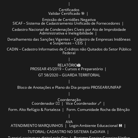
Certificados
Validar Certificado 🎯
Emissão de Certidões Negativa
SICAF – Sistema de Cadastramento Unificado de Fornecedores
Cadastro Nacional de Condenações Cíveis por Ato de Improbidade
Administrativa e Inelegibilidade
Detalhamento das Sanções Vigentes – Cadastro de Empresas Inidôneas
e Suspensas – CEIS
CADIN – Cadastro Informativo de Créditos não Quitados do Setor Público
Federal
RELATÓRIO🖨️
PROSEAR 45/2019 – Cursos e Preparatório
GT 58/2020 – GUARDA TERRITORIAL
Bloco de Anotações e Plano do Dia projeto PROSEAR/UNIFAP
Coordenação
Coordenador ✍🏽
Vice Coordenador 🔗
Form. Alto Refúgio & Fortaleza
Form. Comunidade Rocha da Bênção
AVA
ATENDIMENTO MARQUINHOS
Login Ambiente Educacional 💾
TUTORIAL: CADASTRO NO SISTEMA EaD/AVA
Tutorial assinatura digital pelo Gov
Registro Serviço Correios/Unifap