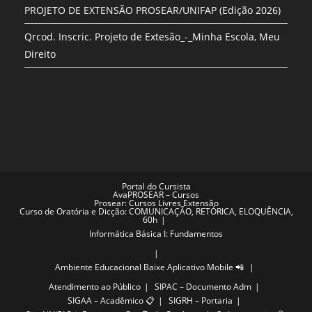
PROJETO DE EXTENSÃO PROSEAR/UNIFAP (Edição 2026)
Qrcod. Inscric. Projeto de Extesão_-_Minha Escola, Meu
Direito
Portal do Cursista
AvaPROSEAR – Cursos
Prosear: Cursos Livres Extensão
Curso de Oratória e Dicção: COMUNICAÇÃO, RETÓRICA, ELOQUÊNCIA,
60h
Informática Básica I: Fundamentos
Ambiente Educacional
Baixe Aplicativo Mobile 📲
Atendimento ao Público
SIPAC – Documento Adm
SIGAA – Acadêmico 📋
SIGRH – Portaria