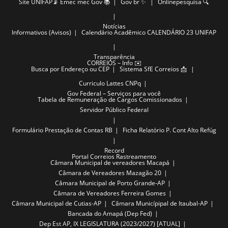
Site UNIFAP📡
Emec mec Gov 📚
Gov br ✨
Onlinepesquisa 🔍
Notícias
Informativos (Avisos)
Calendário Acadêmico
CALENDÁRIO 23 UNIFAP
Transparência
CORREIOS – Info ✉️
Busca por Endereço ou CEP
Sistema SfE Correios 📩
Curriculo Lattes CNPq
Gov Federal – Serviços para você
Tabela de Remuneração de Cargos Comissionados
Servidor Público Federal
Formulário Prestação de Contas RB
Ficha Relatório P. Cont Alto Refúg
Record
Portal Correios Rastreamento
Câmara Municipal de vereadores Macapá
Câmara de Vereadores Mazagão 20
Câmara Municipal de Porto Grande-AP
Câmara de Vereadores Ferreira Gomes
Câmara Municipal de Cutias-AP
Câmara Municípipal de Itaubal-AP
Bancada do Amapá (Dep Fed)
Dep Est AP, IX LEGISLATURA (2023/2027) [ATUAL]