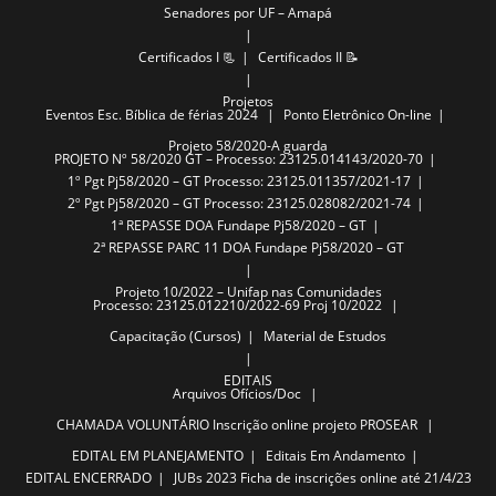
Senadores por UF – Amapá
Certificados I 📃
Certificados II 📝
Projetos
Eventos
Esc. Bíblica de férias 2024
Ponto Eletrônico On-line
Projeto 58/2020-A guarda
PROJETO Nº 58/2020 GT – Processo: 23125.014143/2020-70
1º Pgt Pj58/2020 – GT Processo: 23125.011357/2021-17
2º Pgt Pj58/2020 – GT Processo: 23125.028082/2021-74
1ª REPASSE DOA Fundape Pj58/2020 – GT
2ª REPASSE PARC 11 DOA Fundape Pj58/2020 – GT
Projeto 10/2022 – Unifap nas Comunidades
Processo: 23125.012210/2022-69 Proj 10/2022
Capacitação (Cursos)
Material de Estudos
EDITAIS
Arquivos
Ofícios/Doc
CHAMADA VOLUNTÁRIO
Inscrição online projeto PROSEAR
EDITAL EM PLANEJAMENTO
Editais Em Andamento
EDITAL ENCERRADO
JUBs 2023
Ficha de inscrições online até 21/4/23