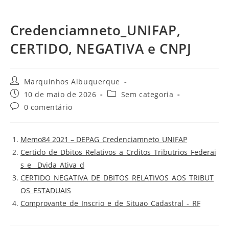
Credenciamneto_UNIFAP,
CERTIDO, NEGATIVA e CNPJ
Marquinhos Albuquerque
10 de maio de 2026
Sem categoria
0 comentário
Memo84 2021 – DEPAG_Credenciamneto_UNIFAP
Certido_de_Dbitos_Relativos_a_Crditos_Tributrios_Federai
s_e__Dvida_Ativa_d
CERTIDO_NEGATIVA_DE_DBITOS_RELATIVOS_AOS_TRIBUT
OS_ESTADUAIS
Comprovante_de_Inscrio_e_de_Situao_Cadastral_-_RF