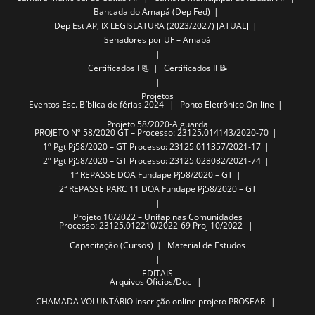
Bancada do Amapá (Dep Fed)
Dep Est AP, IX LEGISLATURA (2023/2027) [ATUAL]
Senadores por UF – Amapá
Certificados I 📃
Certificados II 📝
Projetos
Eventos
Esc. Bíblica de férias 2024
Ponto Eletrônico On-line
Projeto 58/2020-A guarda
PROJETO Nº 58/2020 GT – Processo: 23125.014143/2020-70
1º Pgt Pj58/2020 – GT Processo: 23125.011357/2021-17
2º Pgt Pj58/2020 – GT Processo: 23125.028082/2021-74
1ª REPASSE DOA Fundape Pj58/2020 – GT
2ª REPASSE PARC 11 DOA Fundape Pj58/2020 – GT
Projeto 10/2022 – Unifap nas Comunidades
Processo: 23125.012210/2022-69 Proj 10/2022
Capacitação (Cursos)
Material de Estudos
EDITAIS
Arquivos
Ofícios/Doc
CHAMADA VOLUNTÁRIO
Inscrição online projeto PROSEAR