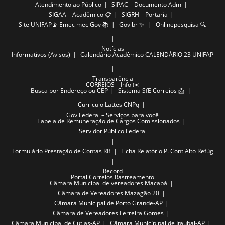
Atendimento ao Público
SIPAC – Documento Adm
SIGAA – Acadêmico 📋
SIGRH – Portaria
Site UNIFAP📡
Emec mec Gov 📚
Gov br ✨
Onlinepesquisa 🔍
Notícias
Informativos (Avisos)
Calendário Acadêmico
CALENDÁRIO 23 UNIFAP
Transparência
CORREIOS – Info ✉️
Busca por Endereço ou CEP
Sistema SfE Correios 📩
Curriculo Lattes CNPq
Gov Federal – Serviços para você
Tabela de Remuneração de Cargos Comissionados
Servidor Público Federal
Formulário Prestação de Contas RB
Ficha Relatório P. Cont Alto Refúg
Record
Portal Correios Rastreamento
Câmara Municipal de vereadores Macapá
Câmara de Vereadores Mazagão 20
Câmara Municipal de Porto Grande-AP
Câmara de Vereadores Ferreira Gomes
Câmara Municipal de Cutias-AP
Câmara Municípipal de Itaubal-AP