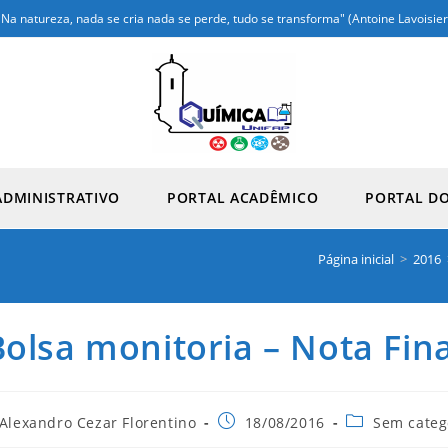
"Na natureza, nada se cria nada se perde, tudo se transforma" (Antoine Lavoisier
ADMINISTRATIVO
PORTAL ACADÊMICO
PORTAL D
Página inicial
>
2016
Bolsa monitoria – Nota Fina
Alexandro Cezar Florentino
18/08/2016
Sem categ