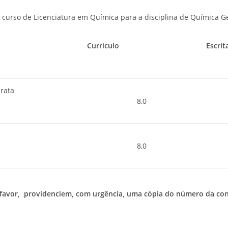
 curso de Licenciatura em Química para a disciplina de Química Ge
Currículo
Escrit
rata
8,0
8,0
 favor, providenciem, com urgência, uma cópia do número da con