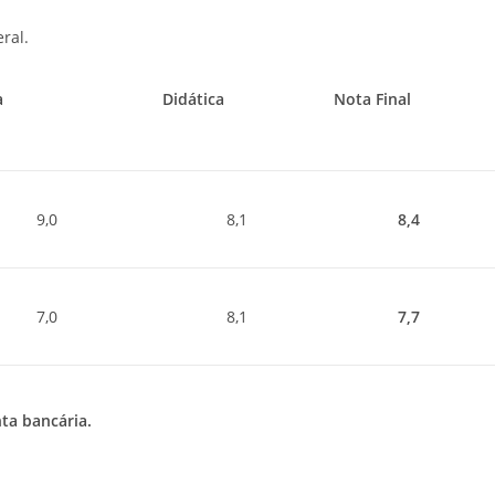
ral.
a
Didática
Nota Final
9,0
8,1
8,4
7,0
8,1
7,7
ta bancária.