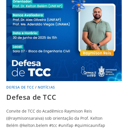
DEFESA DE TCC
/
NOTÍCIAS
Defesa de TCC
Convite de TCC do Acadêmico Raymison Reis
(@raymisonsaraiva) sob orientação da Prof. Kelton
Belém @kelton.belem #tcc #unifap #quimicaunifap