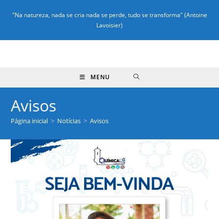
"Na natureza, nada se cria nada se perde, tudo se transforma" (Antoine
Lavoisier)
MENU
Avisos
Página inicial
>
Notícias
>
Avisos