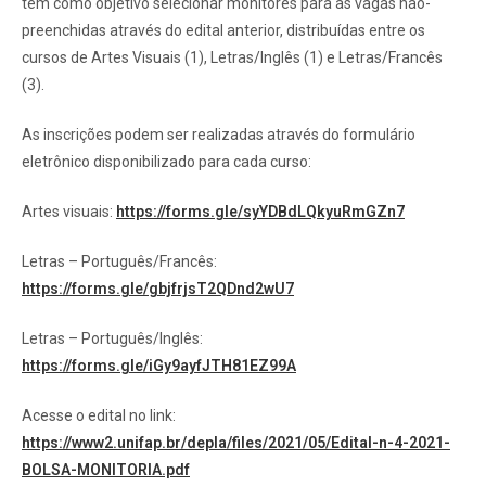
tem como objetivo selecionar monitores para as vagas não-
preenchidas através do edital anterior, distribuídas entre os
cursos de Artes Visuais (1), Letras/Inglês (1) e Letras/Francês
(3).
As inscrições podem ser realizadas através do formulário
eletrônico disponibilizado para cada curso:
Artes visuais:
https://forms.gle/syYDBdLQkyuRmGZn7
Letras – Português/Francês:
https://forms.gle/gbjfrjsT2QDnd2wU7
Letras – Português/Inglês:
https://forms.gle/iGy9ayfJTH81EZ99A
Acesse o edital no link:
https://www2.unifap.br/depla/files/2021/05/Edital-n-4-2021-
BOLSA-MONITORIA.pdf