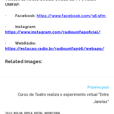
UNIFAP:
· Facebook:
https://www.facebook.com/96.9fm
· Instagram:
https://www.instagram.com/radiounifapoficial/
· WebRádio:
https://estacao.radio.br/radiounifap96/webapp/
Related Images:
Próximo post
Curso de Teatro realiza o experimento virtual “Entre
Janelas”
TAGS
:
BOLSA
,
DEPLA
,
EDITAL
,
MONITORIA