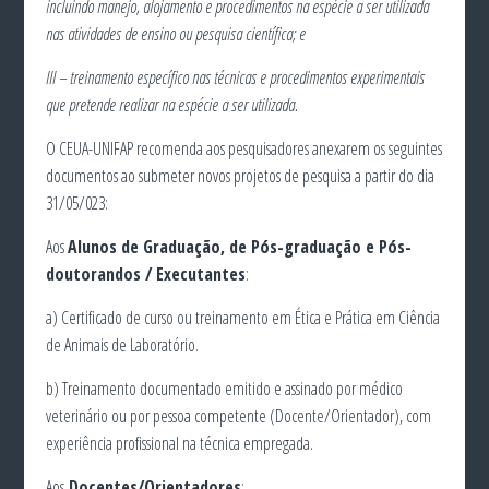
incluindo manejo, alojamento e procedimentos na espécie a ser utilizada
nas atividades de ensino ou pesquisa científica; e
III – treinamento específico nas técnicas e procedimentos experimentais
que pretende realizar na espécie a ser utilizada.
O CEUA-UNIFAP recomenda aos pesquisadores anexarem os seguintes
documentos ao submeter novos projetos de pesquisa a partir do dia
31/05/023:
Aos
Alunos de Graduação, de Pós-graduação e Pós-
doutorandos / Executantes
:
a) Certificado de curso ou treinamento em Ética e Prática em Ciência
de Animais de Laboratório.
b) Treinamento documentado emitido e assinado por médico
veterinário ou por pessoa competente (Docente/Orientador), com
experiência profissional na técnica empregada.
Aos
Docentes/Orientadores
: