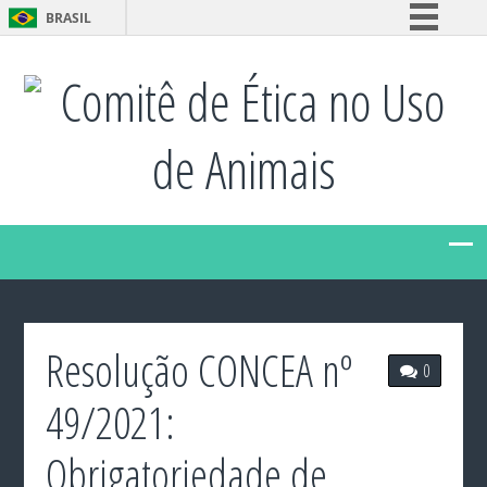
BRASIL
Simplifique!
Comitê de Ética no Uso
Comunica BR
Participe
de Animais
Acesso à informação
Legislação
Canais
Resolução CONCEA nº
0
49/2021:
Obrigatoriedade de