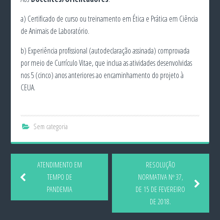
a) Certificado de curso ou treinamento em Ética e Prática em Ciência
de Animais de Laboratório.
b) Experiência profissional (autodeclaração assinada) comprovada
por meio de Currículo Vitae, que inclua as atividades desenvolvidas
nos 5 (cinco) anos anteriores ao encaminhamento do projeto à
CEUA.
Sem categoria
ATENDIMENTO EM
RESOLUÇÃO
TEMPO DE
NORMATIVA Nº 37,
PANDEMIA
DE 15 DE FEVEREIRO
DE 2018.