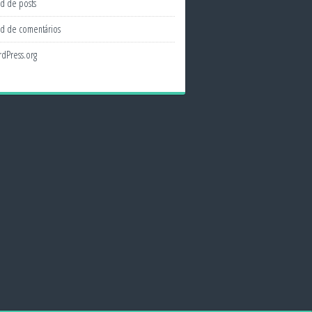
d de posts
d de comentários
dPress.org