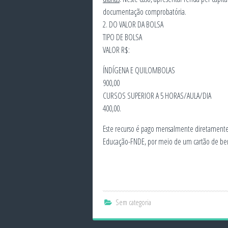
documentação comprobatória.
2. DO VALOR DA BOLSA
TIPO DE BOLSA
VALOR R$:
ÍNDÍGENA E QUILOMBOLAS
900,00
CURSOS SUPERIOR A 5 HORAS/AULA/DIA
400,00.
Este recurso é pago mensalmente diretamente
Educação-FNDE, por meio de um cartão de ben
Sem categoria