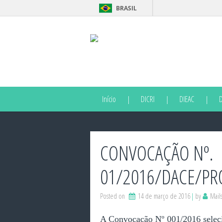
BRASIL
Início
DICRI
DIEAC
CONVOCAÇÃO Nº.
01/2016/DACE/PR
Posted on
14 de março de 2016
by
Mail
A Convocação Nº 001/2016 seleci