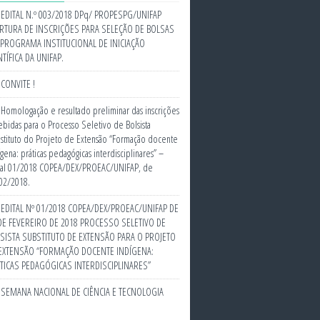
EDITAL N.º 003/2018 DPq/ PROPESPG/UNIFAP
RTURA DE INSCRIÇÕES PARA SELEÇÃO DE BOLSAS
PROGRAMA INSTITUCIONAL DE INICIAÇÃO
NTÍFICA DA UNIFAP.
CONVITE !
Homologação e resultado preliminar das inscrições
ebidas para o Processo Seletivo de Bolsista
stituto do Projeto de Extensão “Formação docente
ígena: práticas pedagógicas interdisciplinares” –
tal 01/2018 COPEA/DEX/PROEAC/UNIFAP, de
02/2018.
EDITAL Nº 01/2018 COPEA/DEX/PROEAC/UNIFAP DE
DE FEVEREIRO DE 2018 PROCESSO SELETIVO DE
SISTA SUBSTITUTO DE EXTENSÃO PARA O PROJETO
EXTENSÃO “FORMAÇÃO DOCENTE INDÍGENA:
TICAS PEDAGÓGICAS INTERDISCIPLINARES”
SEMANA NACIONAL DE CIÊNCIA E TECNOLOGIA