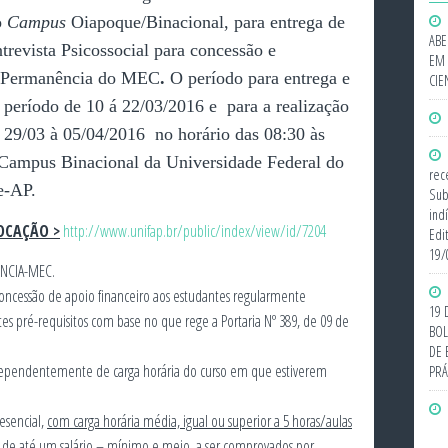
o
Campus
Oiapoque/Binacional, para entrega de
ABE
revista Psicossocial para concessão e
EM 
 Permanência do MEC
.
O período para entrega e
CIE
 período de 10 á 22/03/2016 e para a realização
as 29/03 à 05/04/2016 no horário das 08:30 às
 Campus Binacional da Universidade Federal do
rec
e-AP.
Sub
ind
OCAÇÃO >
http://www.unifap.br/public/index/view/id/7204
Edi
19/
NCIA-MEC.
concessão de apoio financeiro aos estudantes regularmente
19 
s pré-requisitos com base no que rege a Portaria Nº 389, de 09 de
BOL
DE 
dependentemente de carga horária do curso em que estiverem
PRÁ
esencial,
com carga horária média, igual ou superior a 5 horas/aulas
ta de até um salário – mínimo e meio, a ser comprovados por