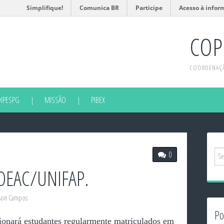
Simplifique!
Comunica BR
Participe
Acesso à infor
COP
COORDENAÇÃO
DIPESPG
MISSÃO
PIBEX
0
OEAC/UNIFAP.
son Campos
Po
onará estudantes regularmente matriculados em