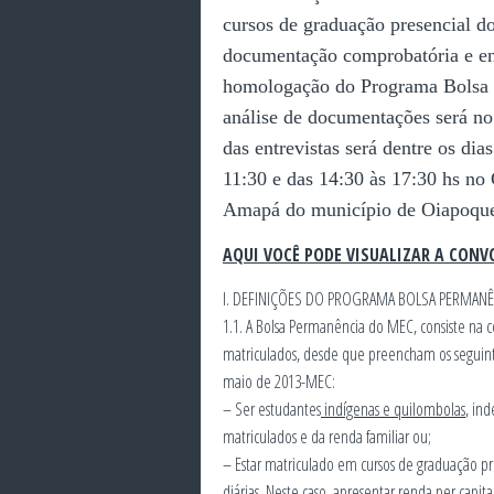
cursos de graduação presencial d
documentação comprobatória e ent
homologação do Programa Bolsa
análise de documentações será no
das entrevistas será dentre os di
11:30 e das 14:30 às 17:30 hs no
Amapá do município de Oiapoqu
AQUI VOCÊ PODE VISUALIZAR A CONV
I. DEFINIÇÕES DO PROGRAMA BOLSA PERMANÊ
1.1. A Bolsa Permanência do MEC, consiste na 
matriculados, desde que preencham os seguinte
maio de 2013-MEC:
– Ser estudantes
indígenas e quilombolas
, in
matriculados e da renda familiar ou;
– Estar matriculado em cursos de graduação pr
diárias
. Neste caso, apresentar renda per capi