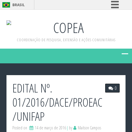
BRASIL
Simplifique!
COPEA
Comunica BR
Participe
COORDENAÇÃO DE PESQUISA, EXTENSÃO E AÇÕES COMUNITÁRIAS
Acesso à informação
Legislação
Canais
EDITAL Nº.
0
01/2016/DACE/PROEAC
/UNIFAP
Posted on
14 de março de 2016
by
Mailson Campos