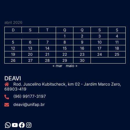
abril 2026
D
S
T
Q
Q
S
S
1
2
3
4
5
6
7
8
9
10
11
12
13
14
15
16
17
18
19
20
21
22
23
24
25
26
27
28
29
30
« mar
maio »
DEAVI
Rod. Juscelino Kubitscheck, km 02 - Jardim Marco Zero,
68903-419
(96) 99177-3197
deavi@unifap.br