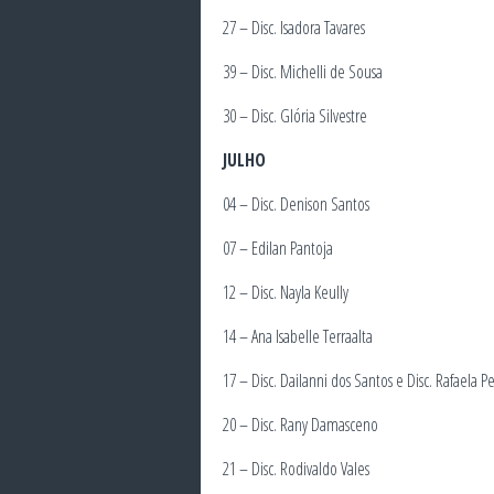
27 – Disc. Isadora Tavares
39 – Disc. Michelli de Sousa
30 – Disc. Glória Silvestre
JULHO
04 – Disc. Denison Santos
07 – Edilan Pantoja
12 – Disc. Nayla Keully
14 – Ana Isabelle Terraalta
17 – Disc. Dailanni dos Santos e Disc. Rafaela P
20 – Disc. Rany Damasceno
21 – Disc. Rodivaldo Vales