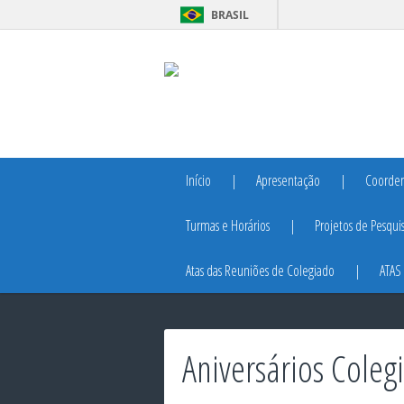
BRASIL
Início
Apresentação
Coorde
Turmas e Horários
Projetos de Pesqui
Atas das Reuniões de Colegiado
ATAS
Aniversários Coleg