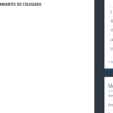
ARIANTES DO COLEGIADO
3
1
1
2
3
« n
M
Ace
Fee