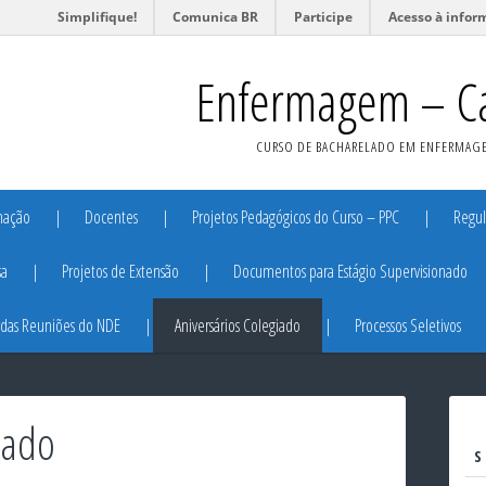
Simplifique!
Comunica BR
Participe
Acesso à infor
Enfermagem – Ca
CURSO DE BACHARELADO EM ENFERMAGE
nação
Docentes
Projetos Pedagógicos do Curso – PPC
Regu
sa
Projetos de Extensão
Documentos para Estágio Supervisionado
 das Reuniões do NDE
Aniversários Colegiado
Processos Seletivos
iado
S