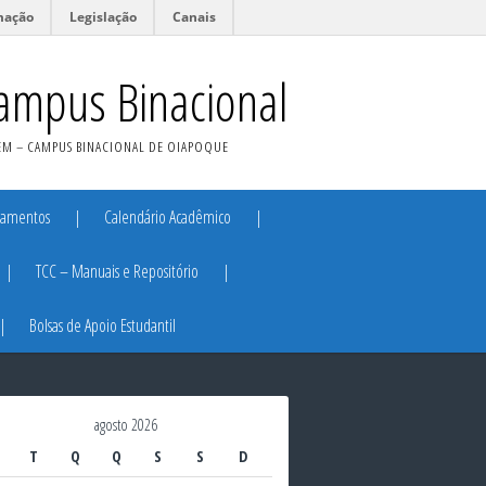
mação
Legislação
Canais
mpus Binacional
M – CAMPUS BINACIONAL DE OIAPOQUE
lamentos
Calendário Acadêmico
TCC – Manuais e Repositório
Bolsas de Apoio Estudantil
agosto 2026
T
Q
Q
S
S
D