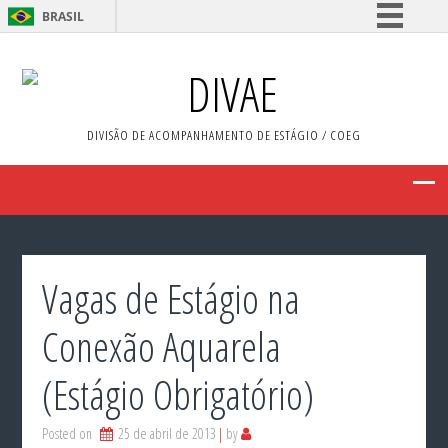
BRASIL
Simplifique!
DIVAE
Comunica BR
Participe
DIVISÃO DE ACOMPANHAMENTO DE ESTÁGIO / COEG
Acesso à informação
Legislação
Canais
Vagas de Estágio na
Conexão Aquarela
(Estágio Obrigatório)
Posted on
25 de abril de 2013
by