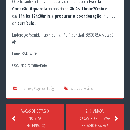
Os estudantes interessados deverão comparecer à
Escola
Conexão Aquarela
no horário de
8h às 11min:30min
e
das
14h às 17h:30min
, e
procurar a coordenação
, munido
de
currículo.
Endereço: Avenida: Tupiniquins, nº 911,buritizal, 68902-856,Macapá-
AP
Fone: 3242-4066
Obs.: Não remunerado
Informes
,
Vagas de Estágio
Vagas de Estágio
VAGAS DE ESTÁGIO
2º CHAMADA
NO SESC
CADASTRO RESERVA-
(ENCERRADO)
ESTÁGIO GEA/EAP