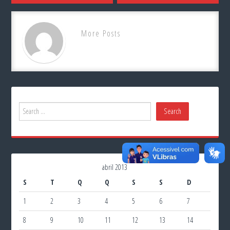
More Posts
abril 2013
S
T
Q
Q
S
S
D
1
2
3
4
5
6
7
8
9
10
11
12
13
14