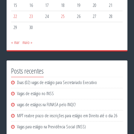
15
16
17
18
19
20
21
22
23
24
25
26
27
28
29
30
« mar
maio »
Posts recentes
Duas (02) vagas de estágio para Secretariado Executivo
Vagas de estágio no INSS
vagas de estágios na FUNASA pelo INQC!
MPT reabre prazo de inscrições para estágio em Direito até o dia 26
Vagas para estágio na Previdência Social (INSS)