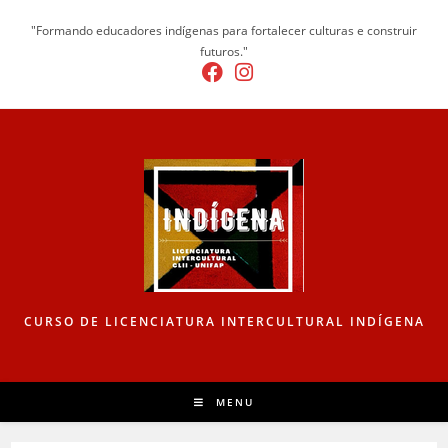
"Formando educadores indígenas para fortalecer culturas e construir
futuros."
CURSO DE LICENCIATURA INTERCULTURAL INDÍGENA
MENU