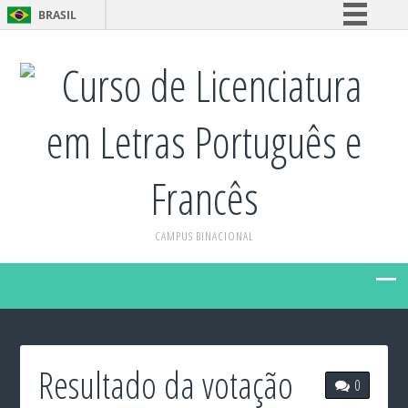
BRASIL
Simplifique!
Curso de Licenciatura
Comunica BR
Participe
em Letras Português e
Acesso à informação
Legislação
Francês
Canais
CAMPUS BINACIONAL
Resultado da votação
0