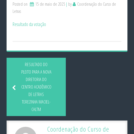
Posted on
15 de maio de 2025
by
Coordenação do Curso de
Letras
Resultado da votação
RESULTADO DO
PLEITO PARA A NOVA
DIRETORIA DO
CENTRO ACADÊMICO
DE LETRAS
TEREZINHA MACIEL-
CALTM
Coordenação do Curso de