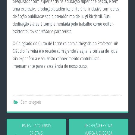
pesquisador com experiência na educação superior e básica, e tem
uma expressiva produção acadêmica e literária, inclusive com obras
de ficção publicadas sob o pseudônimo de Luigi Ricciardi. Sua
dedicação à área é complementada pelo trabalho como editor-
assistente, revisor
ad hoc
e parecerista.
O Colegiado do Curso de Letras celebra a chegada do Professor Luís
Cláudio Ferreira e o recebe com grande alegria e certeza de que
sua experiência e seu vasto conhecimento contribuirão
imensamente para a excelência do nosso curso.
Sem categoria
PALESTRA “CORPOS
RECEPÇÃO FESTIVA
CRISTAIS:
MARCA A CHEGADA