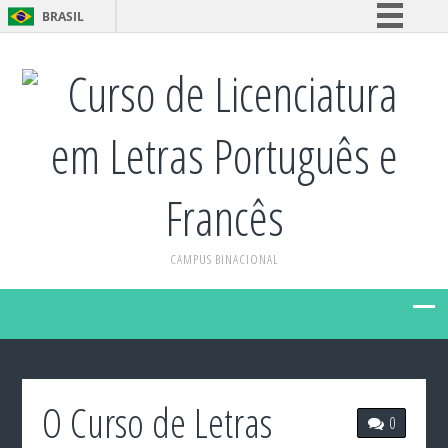
BRASIL
Simplifique!
Curso de Licenciatura
Comunica BR
Participe
em Letras Português e
Acesso à informação
Legislação
Francês
Canais
CAMPUS BINACIONAL
O Curso de Letras
0