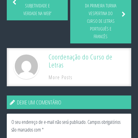
SUBJETIVIDADE E
DA PRIMEIRA TURMA
VERDADE NA WEB”
VESPERTINA DO
CURSO DE LETRAS
PORTUGUÊS E
FRANCÊS
Coordenação do Curso de
Letras
More Posts
DEIXE UM COMENTÁRIO
O seu endereço de e-mail não será publicado.
Campos obrigatórios
são marcados com
*