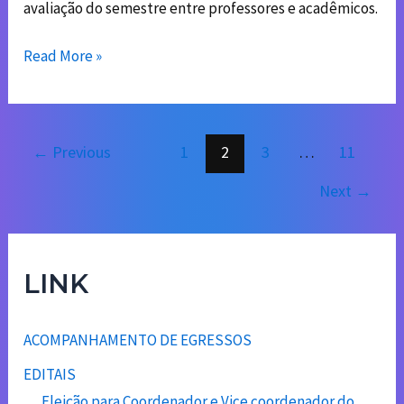
avaliação do semestre entre professores e acadêmicos.
Read More »
←
Previous
1
2
3
…
11
Next
→
LINK
ACOMPANHAMENTO DE EGRESSOS
EDITAIS
Eleição para Coordenador e Vice coordenador do