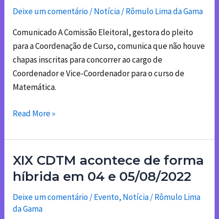
e
Deixe um comentário
/
Notícia
/
Rômulo Lima da Gama
Vice
Comunicado A Comissão Eleitoral, gestora do pleito
coordenador
para a Coordenação de Curso, comunica que não houve
do
chapas inscritas para concorrer ao cargo de
curso.
Coordenador e Vice-Coordenador para o curso de
2022-
Matemática.
2024
Read More »
XIX CDTM acontece de forma
XIX
CDTM
híbrida em 04 e 05/08/2022
acontece
Deixe um comentário
/
Evento
,
Notícia
/
Rômulo Lima
de
da Gama
forma