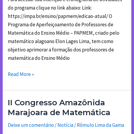
Ensino
do programa clique no link abaixo: Link:
Médio
https://impa.br/ensino/papmem/edicao-atual/ O
Programa de Aperfeiçoamento de Professores de
Matemática do Ensino Médio – PAPMEM, criado pelo
matemático alagoano Elon Lages Lima, tem como
objetivo aprimorar a formação dos professores de
matemática do Ensino Médio
Read More »
II Congresso Amazônida
II
Congresso
Marajoara de Matemática
Amazônida
Deixe um comentário
/
Notícia
/
Rômulo Lima da Gama
Marajoara