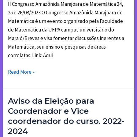
de
II Congresso Amazônida Marajoara de Matemática 24,
Matemática
25 e 26/08/2023 O Congresso Amazônida Marajoara de
Matemática é um evento organizado pela Faculdade
de Matemática da UFPA campus universitário do
Marajó/Breves e visa fomentar discussões inerentes a
Matemática, seu ensino e pesquisas de áreas
correlatas. Link: Aqui
Read More »
Aviso da Eleição para
Aviso
da
Coordenador e Vice
Eleição
coordenador do curso. 2022-
para
2024
Coordenador