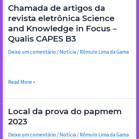
Chamada de artigos da
Chamada
de
revista eletrônica Science
artigos
and Knowledge in Focus –
da
Qualis CAPES B3
revista
eletrônica
Deixe um comentário
/
Notícia
/
Rômulo Lima da Gama
Science
and
Knowledge
Read More »
in
Focus
–
Local da prova do papmem
Local
Qualis
da
CAPES
2023
prova
B3
Deixe um comentário
/
Notícia
/
Rômulo Lima da Gama
do