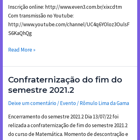
híbrida
Inscrição online: http://www.even3.com.br/xixcdtm
em
Com transmissão no Youtube:
04
http://www.youtube.com/channel/UC4q6YOloz3OulsF
e
S6KaQhQg
05/08/2022
Read More »
Confraternização do fim do
Confraternização
do
semestre 2021.2
fim
Deixe um comentário
/
Evento
/
Rômulo Lima da Gama
do
semestre
Encerramento do semestre 2021.2 Dia 13/07/22 foi
2021.2
relizada a confraternização de fim do semestre 2021.2
do curso de Matemática. Momento de descontração e