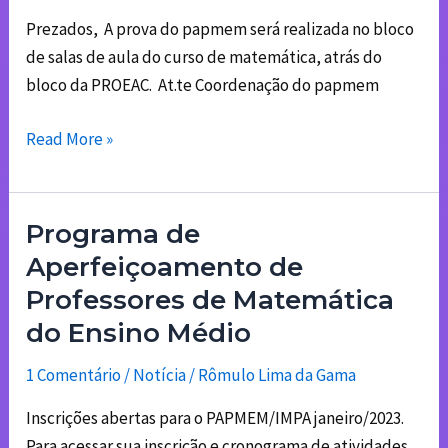
papmem
Prezados, A prova do papmem será realizada no bloco
2023
de salas de aula do curso de matemática, atrás do
bloco da PROEAC. At.te Coordenação do papmem
Read More »
Programa de
Programa
de
Aperfeiçoamento de
Aperfeiçoamento
Professores de Matemática
de
do Ensino Médio
Professores
de
1 Comentário
/
Notícia
/
Rômulo Lima da Gama
Matemática
Inscrições abertas para o PAPMEM/IMPA janeiro/2023.
do
Para acessar sua inscrição e cronograma de atividades