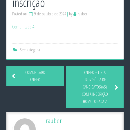
inscrição
Posted on
9 de outubro de 2024
by
rauber
Comunicado 4
Sem categoria
COMUNICADO
ENGEO – LISTA
ENGEO
PROVISÓRIA DE
CANDIDATOS(AS)
COM A INSCRIÇÃO
HOMOLOGADA 2
rauber