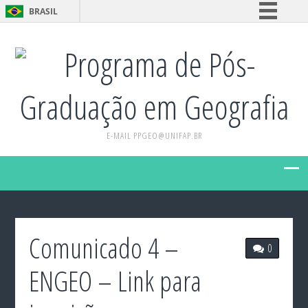
BRASIL
Simplifique!
Programa de Pós-
Comunica BR
Participe
Graduação em Geografia
Acesso à informação
Legislação
E-MAIL PPGEO@UNIFAP.BR
Canais
Comunicado 4 –
0
ENGEO – Link para