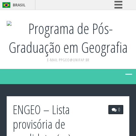
BRASIL
Simplifique!
Programa de Pós-
Comunica BR
Participe
Graduação em Geografia
Acesso à informação
Legislação
E-MAIL PPGEO@UNIFAP.BR
Canais
ENGEO – Lista
0
provisória de