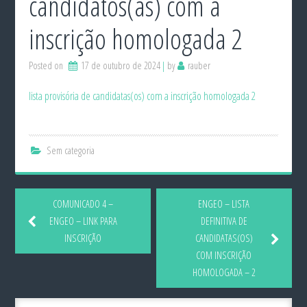
candidatos(as) com a
inscrição homologada 2
Posted on
17 de outubro de 2024
by
rauber
lista provisória de candidatas(os) com a inscrição homologada 2
Sem categoria
COMUNICADO 4 –
ENGEO – LISTA
ENGEO – LINK PARA
DEFINITIVA DE
INSCRIÇÃO
CANDIDATAS(OS)
COM INSCRIÇÃO
HOMOLOGADA – 2