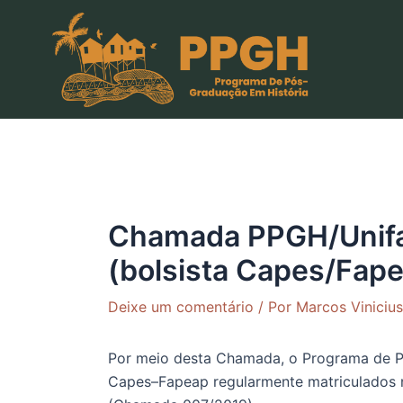
Ir
para
o
conteúdo
Chamada PPGH/Unifap
(bolsista Capes/Fap
Deixe um comentário
/ Por
Marcos Vinicius
Por meio desta Chamada, o Programa de 
Capes
–
Fapeap
regularmente matriculados