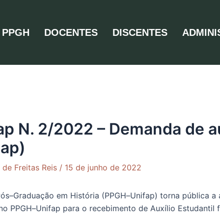
PPGH
DOCENTES
DISCENTES
ADMINI
 N. 2/2022 – Demanda de aux
eap)
 de Freitas Reis
/
15 de junho de 2022
Pós
–
Graduação em
História (PPGH
–
Unifap)
torna
pública a
 no PPGH
–
Unifap para o recebimento de Auxílio
Estudantil 