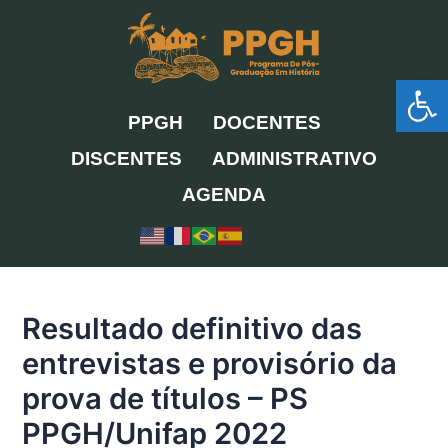
Ir
para
o
Ab
conteúdo
PPGH
DOCENTES
DISCENTES
ADMINISTRATIVO
AGENDA
Resultado definitivo das
entrevistas e provisório da
prova de títulos – PS
PPGH/Unifap 2022