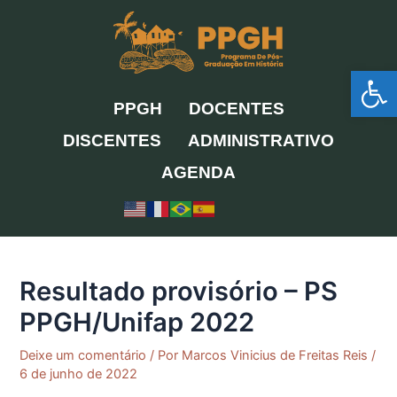
Ir
para
o
Ab
conteúdo
PPGH
DOCENTES
DISCENTES
ADMINISTRATIVO
AGENDA
Resultado provisório – PS
PPGH/Unifap 2022
Deixe um comentário
/ Por
Marcos Vinicius de Freitas Reis
/
6 de junho de 2022