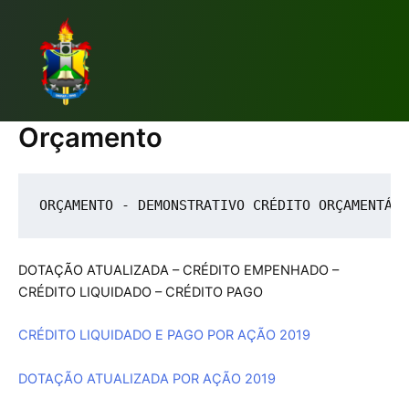
Ir
Main
para
Men
o
conteúdo
Orçamento
ORÇAMENTO - DEMONSTRATIVO CRÉDITO ORÇAMENTÁR
DOTAÇÃO ATUALIZADA – CRÉDITO EMPENHADO –
CRÉDITO LIQUIDADO – CRÉDITO PAGO
CRÉDITO LIQUIDADO E PAGO POR AÇÃO 2019
DOTAÇÃO ATUALIZADA POR AÇÃO 2019