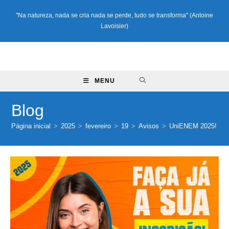
"Na natureza, nada se cria nada se perde, tudo se transforma" (Antoine
Lavoisier)
MENU
Blog
Página inicial
>
2025
>
fevereiro
>
19
>
Avisos
>
UniENEM 2025!