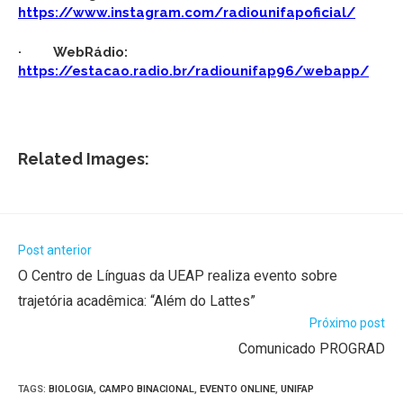
https://www.instagram.com/radiounifapoficial/
· WebRádio:
https://estacao.radio.br/radiounifap96/webapp/
Related Images:
Post anterior
O Centro de Línguas da UEAP realiza evento sobre
trajetória acadêmica: “Além do Lattes”
Próximo post
Comunicado PROGRAD
TAGS
:
BIOLOGIA
,
CAMPO BINACIONAL
,
EVENTO ONLINE
,
UNIFAP