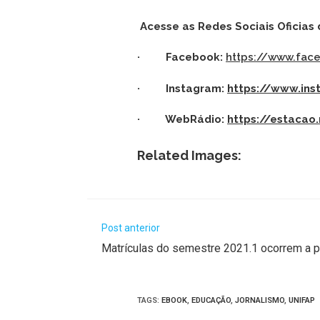
Acesse as Redes Sociais Oficias
· Facebook:
https://www.fa
· Instagram:
https://www.ins
· WebRádio:
https://estacao
Related Images:
Post anterior
Matrículas do semestre 2021.1 ocorrem a pa
TAGS
:
EBOOK
,
EDUCAÇÃO
,
JORNALISMO
,
UNIFAP