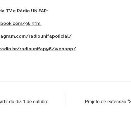
 da TV e Rádio UNIFAP:
cebook.com/96.9fm
tagram.com/radiounifapoficial/
.radio.br/radiounifap96/webapp/
rtir do dia 1 de outubro
Projeto de extensão “