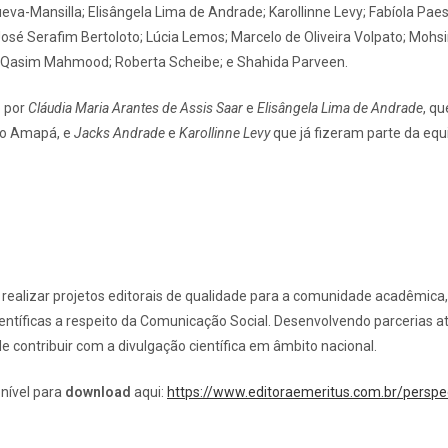
ueva-Mansilla; Elisângela Lima de Andrade; Karollinne Levy; Fabíola P
osé Serafim Bertoloto; Lúcia Lemos; Marcelo de Oliveira Volpato; Mohs
i; Qasim Mahmood; Roberta Scheibe; e Shahida Parveen.
o por
Cláudia Maria Arantes de Assis Saar
e
Elisângela Lima de Andrade
, q
do Amapá, e
Jacks Andrade
e
Karollinne Levy
que já fizeram parte da eq
e realizar projetos editorais de qualidade para a comunidade acadêmic
ntíficas a respeito da Comunicação Social. Desenvolvendo parcerias a
de contribuir com a divulgação científica em âmbito nacional.
ponível para
download
aqui:
https://www.editoraemeritus.com.br/perspe