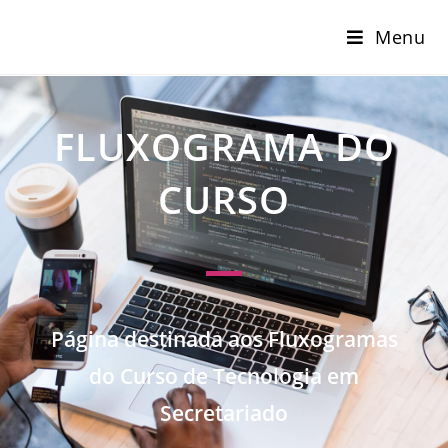
Menu
FLUXOGRAMA DO
CURSO
Página destinada aos Fluxogramas
do Curso de Tecnologia em
Secretariado