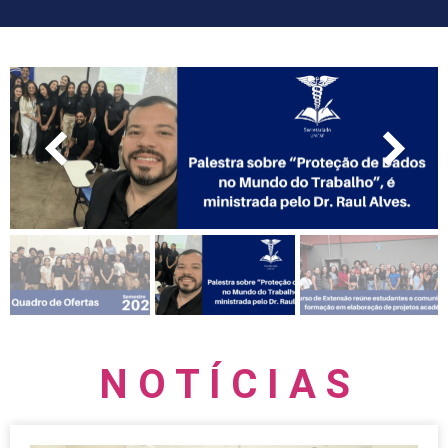
N O T Í C I A S