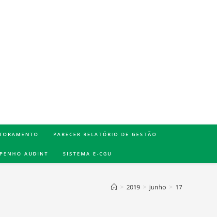
TORAMENTO
PARECER RELATÓRIO DE GESTÃO
MPENHO AUDINT
SISTEMA E-CGU
>
2019
>
junho
>
17