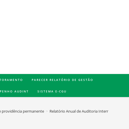
TORAMENTO
PARECER RELATÓRIO DE GESTÃO
MPENHO AUDINT
SISTEMA E-CGU
e providência permanente
>
Relatório Anual de Auditoria Interna – RAINT 